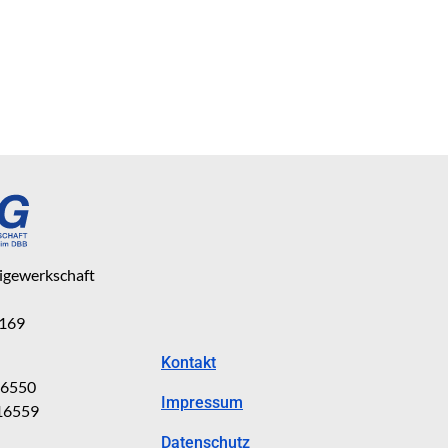
eigewerkschaft
 169
Kontakt
816550
Impressum
816559
Datenschutz