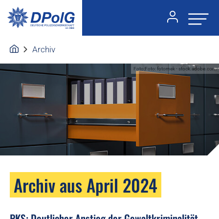
Archiv
Foto:Foto: fotomek - stock.adobe.com
Archiv aus April 2024
PKS: Deutlicher Anstieg der Gewaltkriminalität