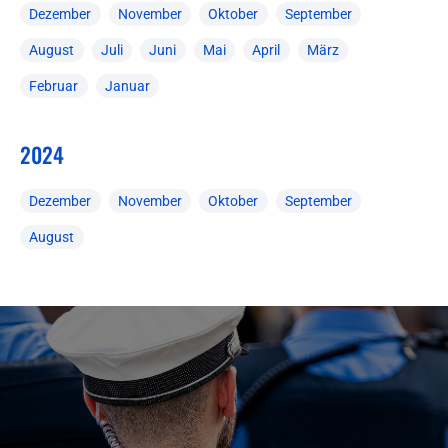
Dezember
November
Oktober
September
August
Juli
Juni
Mai
April
März
Februar
Januar
2024
Dezember
November
Oktober
September
August