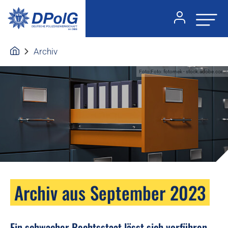
Archiv
Foto:Foto: fotomek - stock.adobe.com
Archiv aus September 2023
Ein schwacher Rechtsstaat lässt sich vorführen