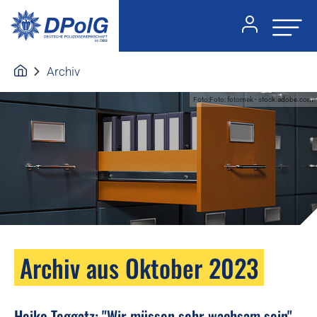
Archiv
Foto:Foto: fotomek - stock.adobe.com
Archiv aus Oktober 2023
Heiko Teggatz: "Wir müssen sehr wachsam sein"