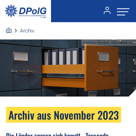
Archiv
Foto:Foto: fotomek - stock.adobe.com
Archiv aus November 2023
Die Länder sparen sich kaputt - Tausende