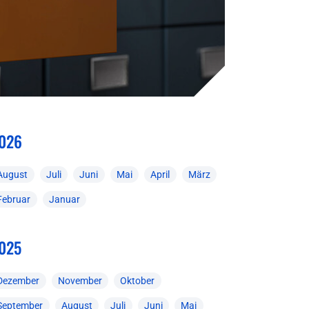
026
August
Juli
Juni
Mai
April
März
Februar
Januar
025
Dezember
November
Oktober
September
August
Juli
Juni
Mai