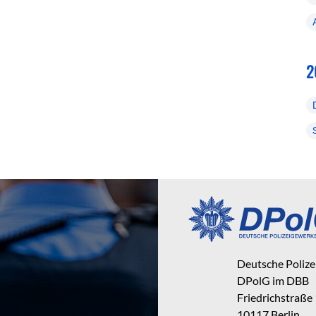
2
Deutsche Poliz
DPolG im DBB
Friedrichstraße
10117 Berlin