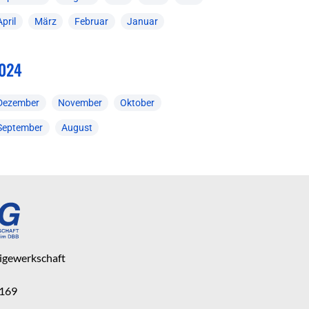
April
März
Februar
Januar
024
Dezember
November
Oktober
September
August
eigewerkschaft
 169