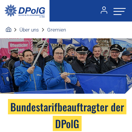
Über uns
Gremien
Bundestarifbeauftragter der
DPolG