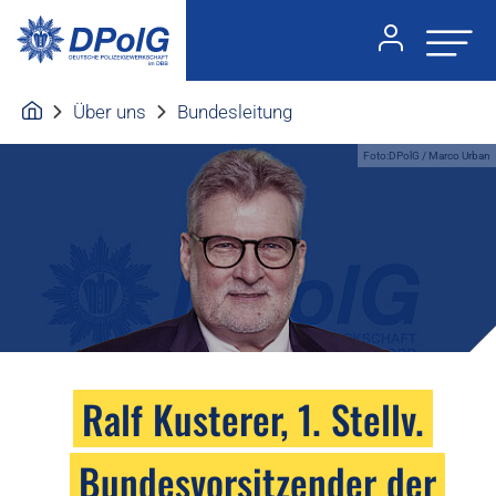
Über uns
Bundesleitung
Foto:DPolG / Marco Urban
Ralf Kusterer, 1. Stellv.
Bundesvorsitzender der