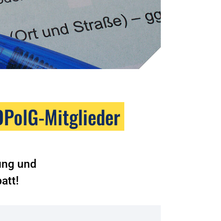
DPolG-Mitglieder
rung und
att!