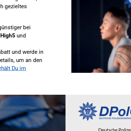
h gezieltes
günstiger bei
,
High5
und
abatt und werde in
etails, um an den
rhält Du im
Deutsche Poliz