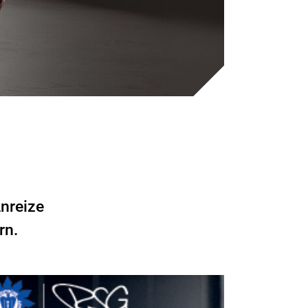
nreize
rn.