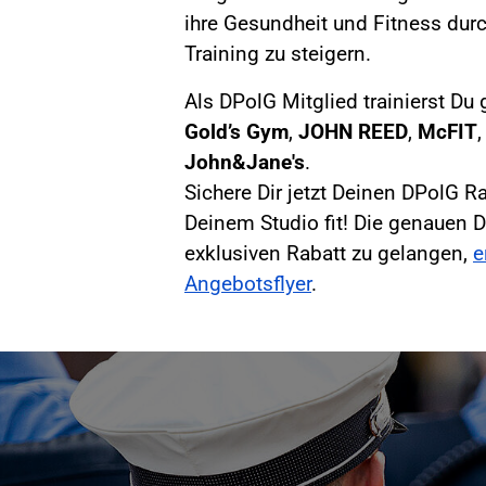
ihre Gesundheit und Fitness durc
Training zu steigern.
Als DPolG Mitglied trainierst Du 
Gold’s Gym
,
JOHN REED
,
McFIT
John&Jane's
.
Sichere Dir jetzt Deinen DPolG R
Deinem Studio fit! Die genauen D
exklusiven Rabatt zu gelangen,
e
Angebotsflyer
.