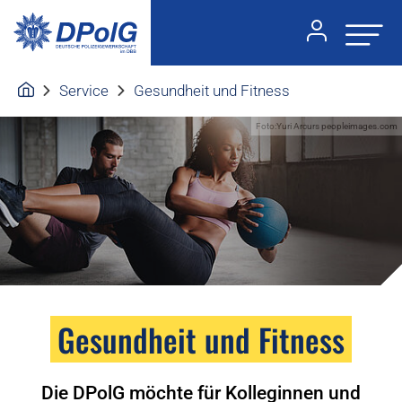
Service
Gesundheit und Fitness
Foto:Yuri Arcurs peopleimages.com
Gesundheit und Fitness
Die DPolG möchte für Kolleginnen und