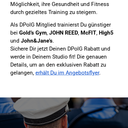
Möglichkeit, ihre Gesundheit und Fitness
durch gezieltes Training zu steigern.
Als DPolG Mitglied trainierst Du günstiger
bei
Gold’s Gym
,
JOHN REED
,
McFIT
,
High5
und
John&Jane's
.
Sichere Dir jetzt Deinen DPolG Rabatt und
werde in Deinem Studio fit! Die genauen
Details, um an den exklusiven Rabatt zu
gelangen,
erhält Du im Angebotsflyer
.