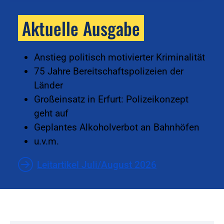
Aktuelle Ausgabe
Anstieg politisch motivierter Kriminalität
75 Jahre Bereitschaftspolizeien der
Länder
Großeinsatz in Erfurt: Polizeikonzept
geht auf
Geplantes Alkoholverbot an Bahnhöfen
u.v.m.
Leitartikel Juli/August 2026