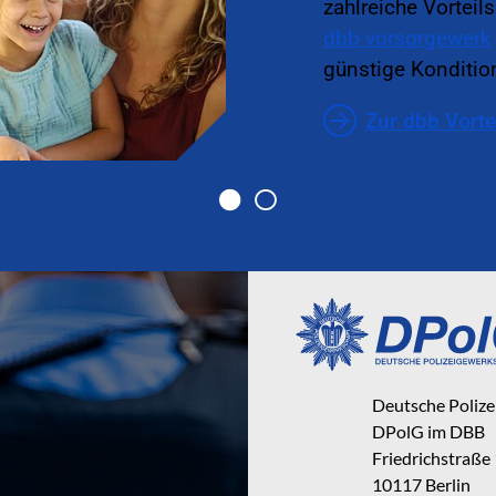
zahlreiche Vorteil
dbb vorsorgewerk
günstige Kondition
Zur dbb Vorte
Deutsche Poliz
DPolG im DBB
Friedrichstraße
10117 Berlin