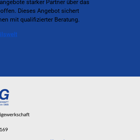
sangebote starker Partner über das
offen. Dieses Angebot sichert
en mit qualifizierter Beratung.
ilswelt
eigewerkschaft
 169