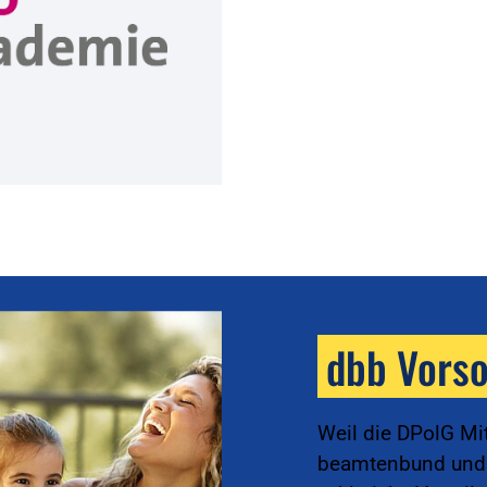
dbb Vors
Weil die DPolG Mi
beamtenbund und t