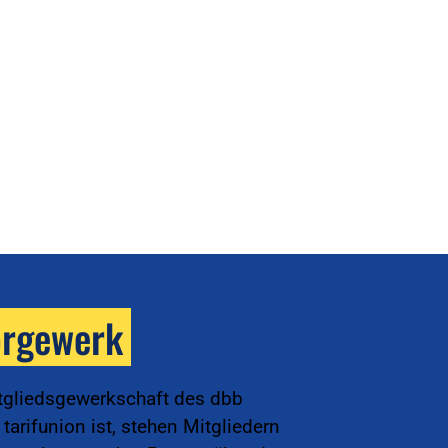
orgewerk
tgliedsgewerkschaft des dbb
arifunion ist, stehen Mitgliedern