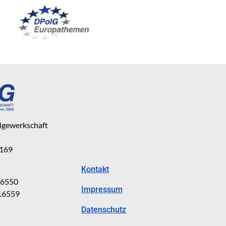
eigewerkschaft
 169
Kontakt
816550
Impressum
816559
Datenschutz