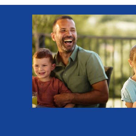
eder
ieder