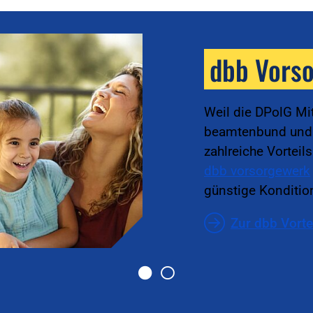
dbb Vors
Weil die DPolG Mi
beamtenbund und t
zahlreiche Vorteil
dbb vorsorgewerk
günstige Kondition
Zur dbb Vorte