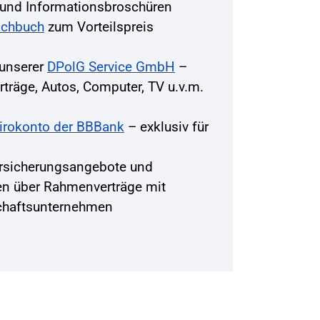
r und Informationsbroschüren
achbuch
zum Vorteilspreis
 unserer
DPolG Service GmbH
–
träge, Autos, Computer, TV u.v.m.
Girokonto der BBBank
– exklusiv für
rsicherungsangebote und
en über Rahmenverträge mit
chaftsunternehmen