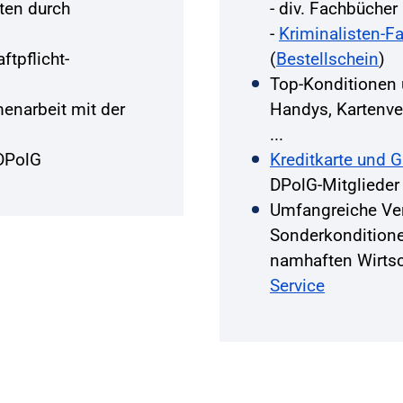
ten durch
- div. Fachbüche
-
Kriminalisten-F
ftpflicht-
(
Bestellschein
)
Top-Konditionen
narbeit mit der
Handys, Kartenver
...
DPolG
Kreditkarte und 
DPolG-Mitglieder
Umfangreiche Ve
Sonderkondition
namhaften Wirts
Service