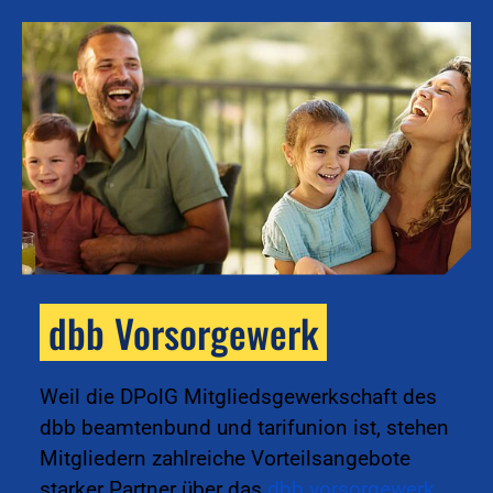
dbb Vorsorgewerk
k
Weil die DPolG Mitgliedsgewerkschaft des
dbb beamtenbund und tarifunion ist, stehen
Mitgliedern zahlreiche Vorteilsangebote
starker Partner über das
dbb vorsorgewerk