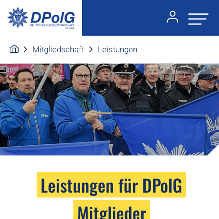
Mitgliedschaft
Leistungen
Foto:Foto: Friedhelm Windmüller
Leistungen für DPolG
Mitglieder