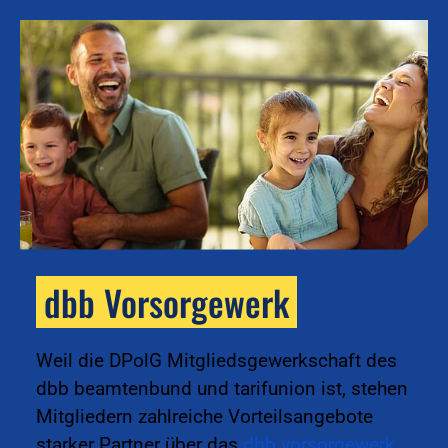
dbb Vorsorgewerk
k
Weil die DPolG Mitgliedsgewerkschaft des
dbb beamtenbund und tarifunion ist, stehen
Mitgliedern zahlreiche Vorteilsangebote
starker Partner über das
dbb vorsorgewerk