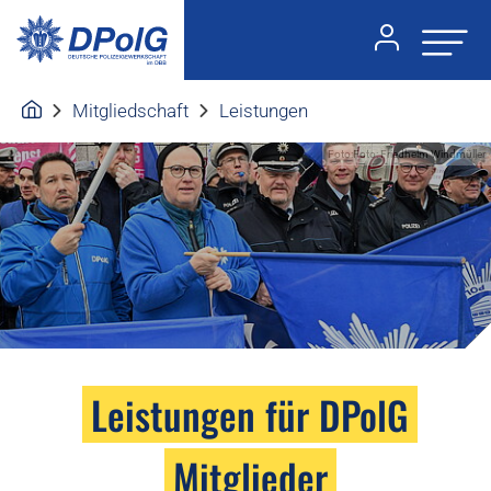
Mitgliedschaft
Leistungen
Foto:Foto: Friedhelm Windmüller
Leistungen für DPolG
Mitglieder