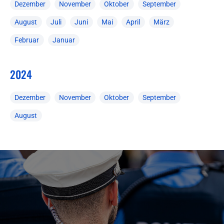
Dezember
November
Oktober
September
August
Juli
Juni
Mai
April
März
Februar
Januar
2024
Dezember
November
Oktober
September
August