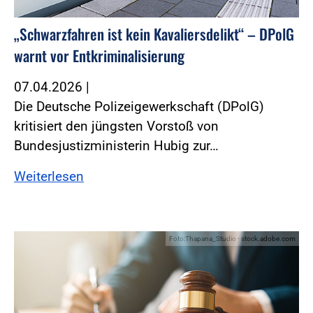
„Schwarzfahren ist kein Kavaliersdelikt“ – DPolG
warnt vor Entkriminalisierung
07.04.2026
|
Die Deutsche Polizeigewerkschaft (DPolG)
kritisiert den jüngsten Vorstoß von
Bundesjustizministerin Hubig zur…
Weiterlesen
Foto:Thapana_Studio - stock.adobe.com