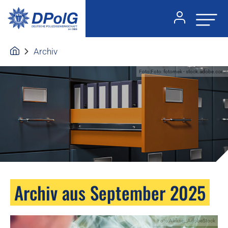
Archiv
Foto:Foto: fotomek - stock.adobe.com
Archiv aus September 2025
Foto:Aleksej_AdobeStock