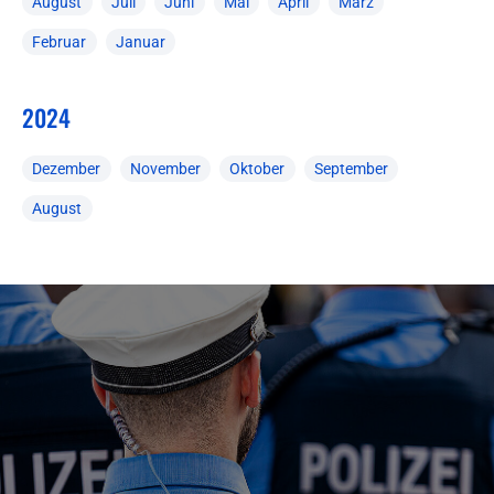
August
Juli
Juni
Mai
April
März
Februar
Januar
2024
Dezember
November
Oktober
September
August