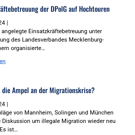
räftebetreuung der DPolG auf Hochtouren
024
|
 angelegte Einsatzkräftebetreuung unter
rung des Landesverbandes Mecklenburg-
rn organisierte…
sen
t die Ampel an der Migrationskrise?
024
|
hläge von Mannheim, Solingen und München
 Diskussion um illegale Migration wieder neu
 Es ist…