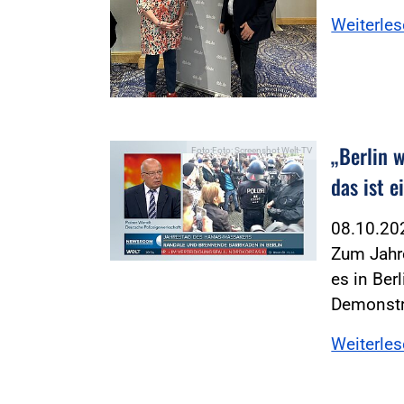
Weiterle
„Berlin 
Foto:Foto: Screenshot Welt-TV
das ist 
08.10.2
Zum Jahre
es in Ber
Demonstr
Weiterle