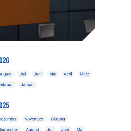
026
August
Juli
Juni
Mai
April
März
Februar
Januar
025
Dezember
November
Oktober
September
August
Juli
Juni
Mai