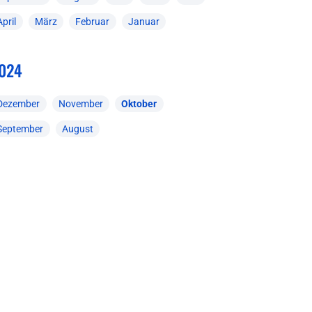
April
März
Februar
Januar
024
Dezember
November
Oktober
September
August