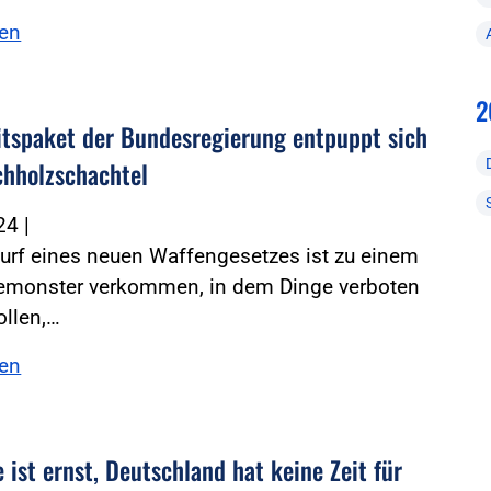
sen
2
itspaket der Bundesregierung entpuppt sich
ichholzschachtel
024
|
urf eines neuen Waffengesetzes ist zu einem
iemonster verkommen, in dem Dinge verboten
ollen,…
sen
 ist ernst, Deutschland hat keine Zeit für