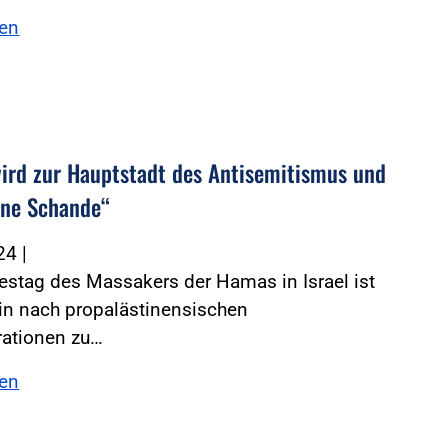
sen
wird zur Hauptstadt des Antisemitismus und
eine Schande“
024
|
stag des Massakers der Hamas in Israel ist
lin nach propalästinensischen
ationen zu…
sen