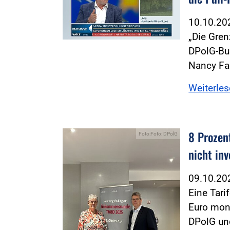
10.10.2
„Die Gren
DPolG-Bu
Nancy Fa
Weiterle
8 Prozent
Foto:Foto: DPolG
nicht inv
09.10.2
Eine Tari
Euro mona
DPolG un