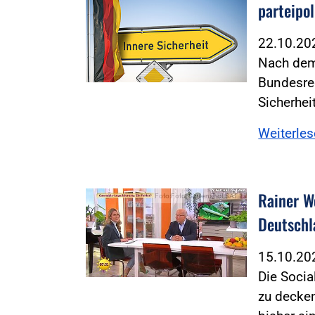
parteipol
22.10.2
Nach dem 
Bundesre
Sicherhe
Weiterle
Rainer W
Foto:Foto: Screenshot SAT.1
Deutschl
15.10.2
Die Socia
zu decke