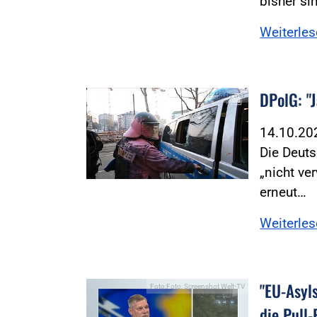
bisher si
Weiterle
DPolG: "
Foto:DPolG
14.10.2
Die Deuts
„nicht ve
erneut…
Weiterle
"EU-Asyl
Foto:Foto: Screenshot Welt-TV
die Pull-