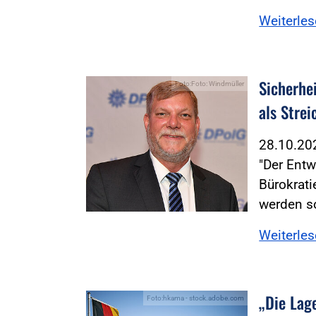
Weiterle
Sicherhe
Foto:Foto: Windmüller
als Stre
28.10.2
"Der Entw
Bürokrat
werden s
Weiterle
„Die Lage
Foto:hkama - stock.adobe.com