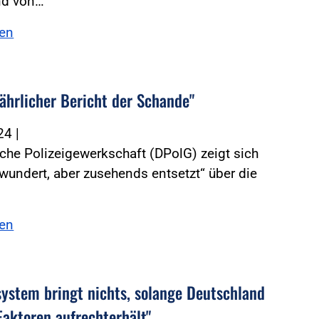
nd von…
sen
Jährlicher Bericht der Schande"
024
|
che Polizeigewerkschaft (DPolG) zeigt sich
rwundert, aber zusehends entsetzt“ über die
sen
system bringt nichts, solange Deutschland
Faktoren aufrechterhält"