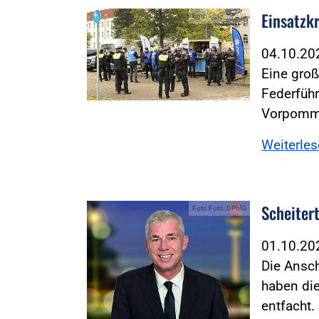
Einsatzk
Foto:Foto: DPolG
04.10.2
Eine groß
Federfüh
Vorpomme
Weiterle
Scheiter
Foto:Foto: DPolG
01.10.2
Die Ansc
haben die
entfacht.