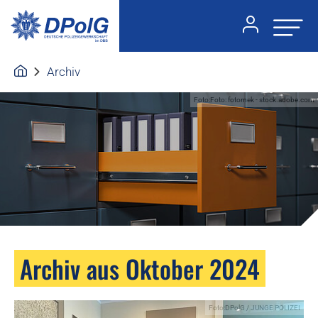
Archiv
Foto:Foto: fotomek - stock.adobe.com
Archiv aus Oktober 2024
Foto:DPolG / JUNGE POLIZEI