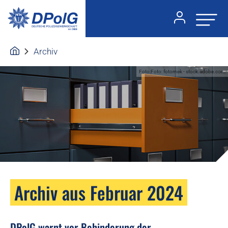
Archiv
Foto:Foto: fotomek - stock.adobe.com
Archiv aus Februar 2024
DPolG warnt vor Behinderung der