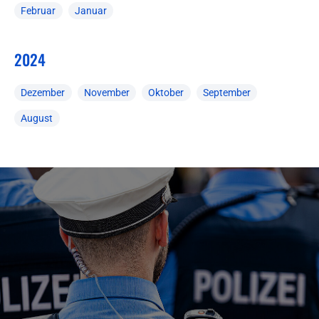
Februar
Januar
2024
Dezember
November
Oktober
September
August