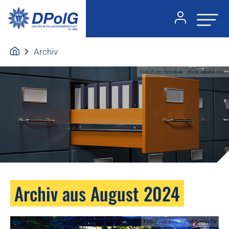
Archiv
Foto:Foto: fotomek - stock.adobe.com
Archiv aus August 2024
Foto:Foto: Screenshot ServusTV