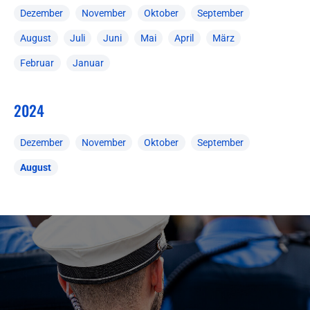
Dezember
November
Oktober
September
August
Juli
Juni
Mai
April
März
Februar
Januar
2024
Dezember
November
Oktober
September
August