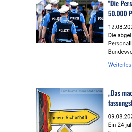
"Die Pers
Foto:Tobias Arhelger - stock.adobe.com
50.000 P
12.08.2
Die abgel
Personall
Bundesvo
Weiterle
„Das mac
Foto:hkama - stock.adobe.com
fassungs
09.08.2
Ein 24-jä