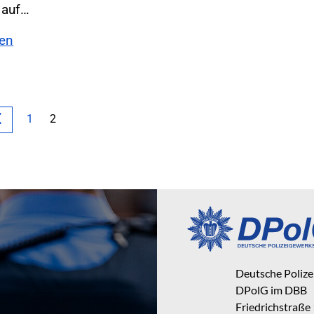
 auf…
sen
1
2
Deutsche Poliz
DPolG im DBB
Friedrichstraße