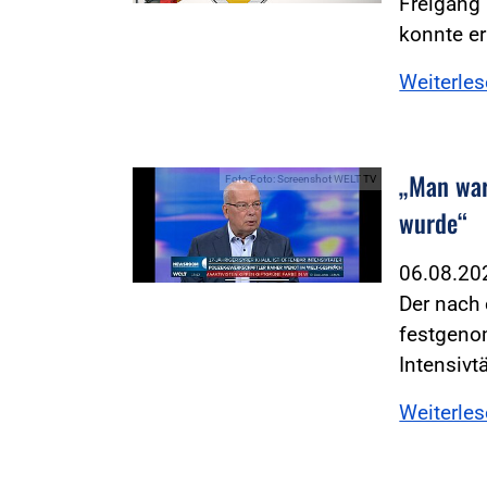
Freigang 
konnte e
Weiterle
„Man war
Foto:Foto: Screenshot WELT TV
wurde“
06.08.2
Der nach 
festgenom
Intensivtä
Weiterle