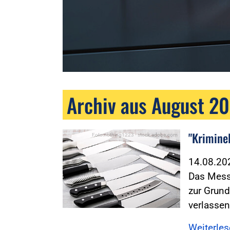
Archiv aus August 2
"Kriminel
Foto:nothing1223 - stock.adobe.com
14.08.2
Das Mess
zur Grun
verlassen
Weiterle