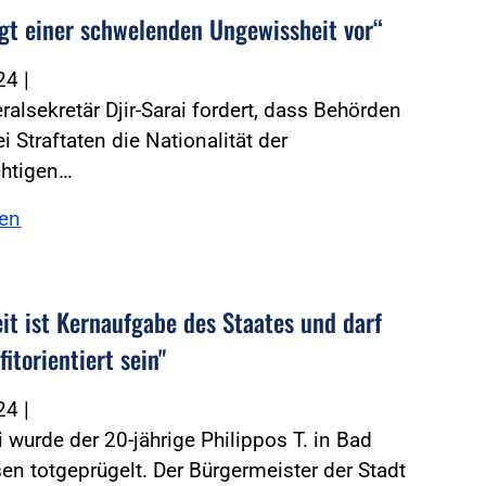
gt einer schwelenden Ungewissheit vor“
024
|
alsekretär Djir-Sarai fordert, dass Behörden
i Straftaten die Nationalität der
chtigen…
sen
eit ist Kernaufgabe des Staates und darf
fitorientiert sein"
024
|
 wurde der 20-jährige Philippos T. in Bad
n totgeprügelt. Der Bürgermeister der Stadt