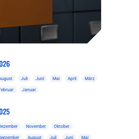
026
August
Juli
Juni
Mai
April
März
Februar
Januar
025
Dezember
November
Oktober
September
August
Juli
Juni
Mai