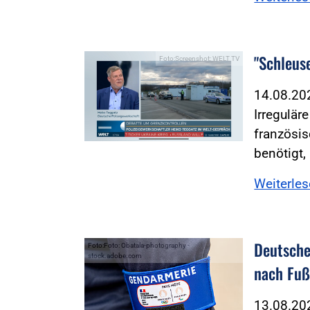
"Schleus
Foto:Screenshot: WELT TV
14.08.2
Irregulär
französi
benötigt
Weiterle
Deutsche
Foto:Foto: Obatala-photography -
stock.adobe.com
nach Fuß
13.08.2