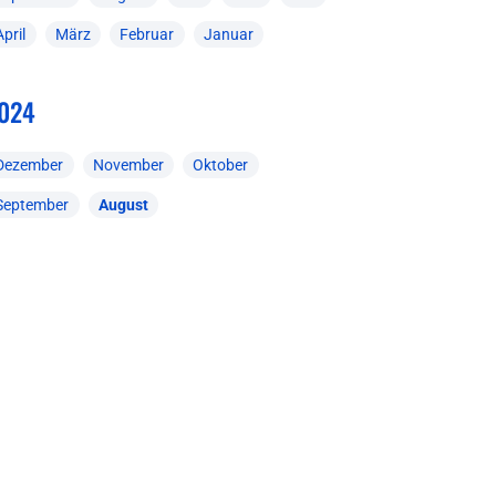
April
März
Februar
Januar
024
Dezember
November
Oktober
September
August