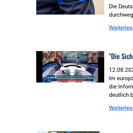
Die Deuts
durchweg 
Weiterle
"Die Sic
Foto:Foto: Screenshot WELT TV
12.08.2
Im europä
die Info
deutlich 
Weiterle