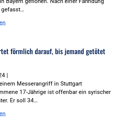
in Bayern geflohen. Nach einer Fahndung
r gefasst…
sen
tet förmlich darauf, bis jemand getötet
024
|
einem Messerangriff in Stuttgart
mene 17-Jährige ist offenbar ein syrischer
ter. Er soll 34…
sen