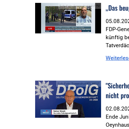
„Das beu
Foto:Foto: Screenshot WELT TV
05.08.2
FDP-Gener
künftig be
Tatverdä
Weiterle
"Sicherh
Foto:Foto: Screenshot RTL WEST
nicht pro
02.08.2
Ende Juni
Oeynhause