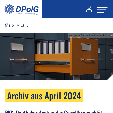
Archiv
Foto:Foto: fotomek - stock.adobe.com
Archiv aus April 2024
PKS: Deutlicher Anstieg der Gewaltkriminalität