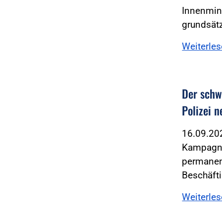
Innenmin
grundsätz
Weiterle
Der schwa
Polizei 
16.09.2
Kampagnen
permanen
Beschäfti
Weiterle