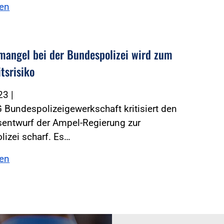
sen
mangel bei der Bundespolizei wird zum
tsrisiko
023
|
 Bundespolizeigewerkschaft kritisiert den
sentwurf der Ampel-Regierung zur
izei scharf. Es…
sen