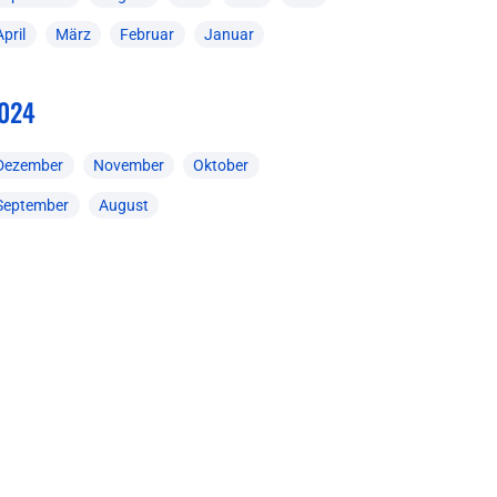
April
März
Februar
Januar
024
Dezember
November
Oktober
September
August