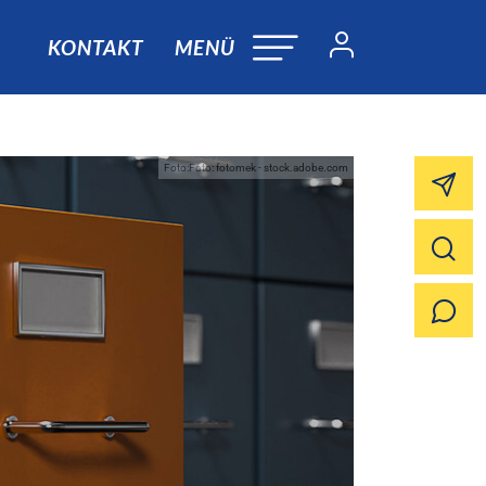
KONTAKT
MENÜ
Foto:Foto: fotomek - stock.adobe.com