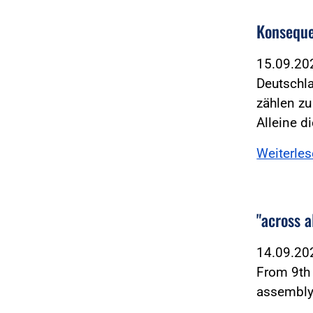
Konseque
15.09.2
Deutschl
zählen z
Alleine d
Weiterle
"across a
14.09.2
From 9th 
assembly 