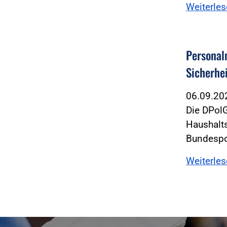
Weiterle
Personal
Sicherhei
06.09.2
Die DPolG
Haushalt
Bundespol
Weiterle