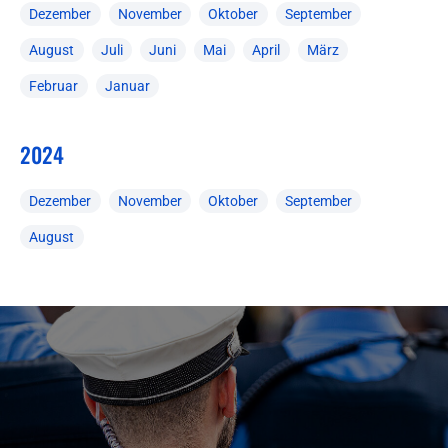
Dezember
November
Oktober
September
August
Juli
Juni
Mai
April
März
Februar
Januar
2024
Dezember
November
Oktober
September
August