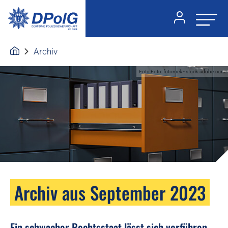
Archiv
Foto:Foto: fotomek - stock.adobe.com
Archiv aus September 2023
Ein schwacher Rechtsstaat lässt sich vorführen