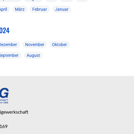
April
März
Februar
Januar
024
Dezember
November
Oktober
September
August
eigewerkschaft
 169