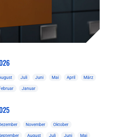
026
August
Juli
Juni
Mai
April
März
Februar
Januar
025
Dezember
November
Oktober
September
August
Juli
Juni
Mai