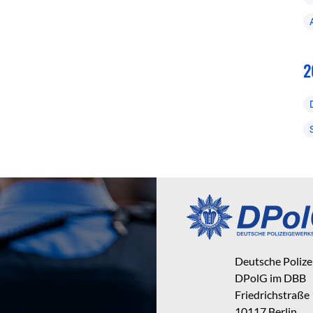
2
Deutsche Poliz
DPolG im DBB
Friedrichstraße
10117 Berlin