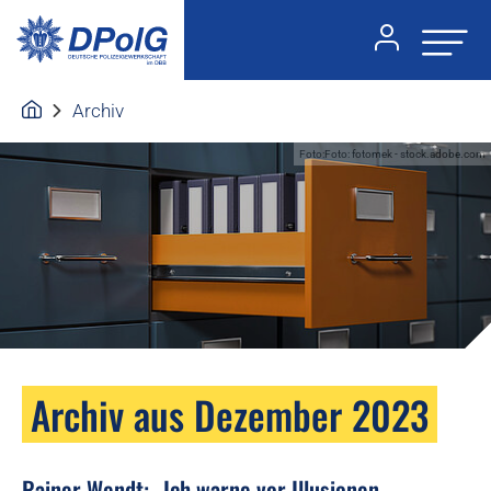
Archiv
Foto:Foto: fotomek - stock.adobe.com
Archiv aus Dezember 2023
Rainer Wendt: „Ich warne vor Illusionen.