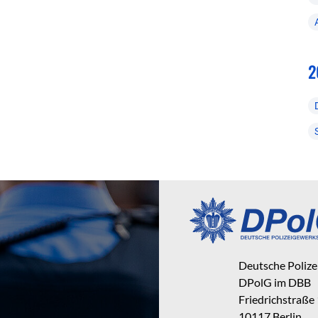
2
Deutsche Poliz
DPolG im DBB
Friedrichstraße
10117 Berlin