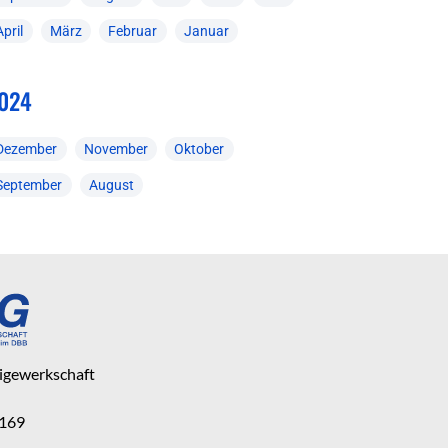
April
März
Februar
Januar
024
Dezember
November
Oktober
September
August
eigewerkschaft
 169