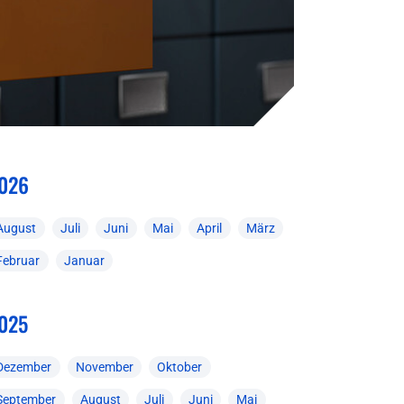
026
August
Juli
Juni
Mai
April
März
Februar
Januar
025
Dezember
November
Oktober
September
August
Juli
Juni
Mai