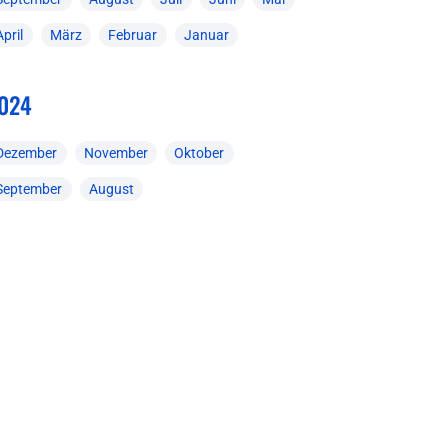
April
März
Februar
Januar
024
Dezember
November
Oktober
September
August