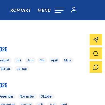
KONTAKT
MENÜ
026
August
Juli
Juni
Mai
April
März
Februar
Januar
025
Dezember
November
Oktober
September
August
Juli
Juni
Mai