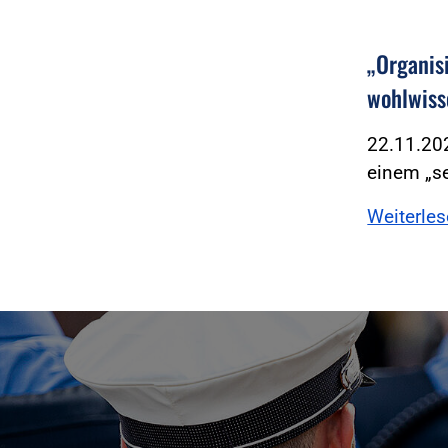
„Organis
wohlwiss
22.11.20
einem „se
Weiterle