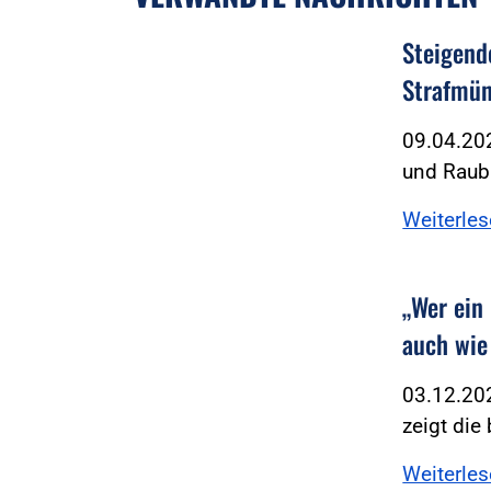
Steigend
Strafmün
09.04.202
und Raub -
Weiterle
„Wer ein
auch wie
03.12.202
zeigt die
Weiterle