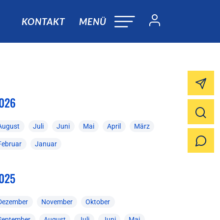
KONTAKT
MENÜ
026
August
Juli
Juni
Mai
April
März
Februar
Januar
025
Dezember
November
Oktober
September
August
Juli
Juni
Mai