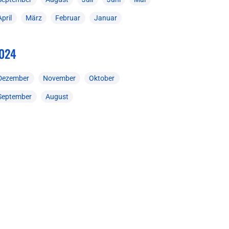
April
März
Februar
Januar
024
Dezember
November
Oktober
September
August