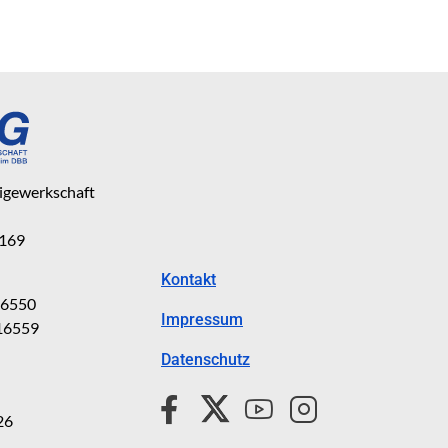
eigewerkschaft
 169
Kontakt
816550
Impressum
816559
Datenschutz
26