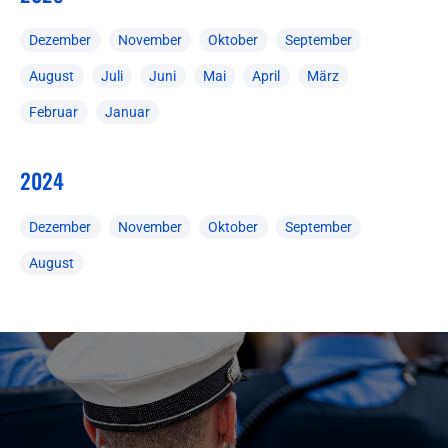
Dezember
November
Oktober
September
August
Juli
Juni
Mai
April
März
Februar
Januar
2024
Dezember
November
Oktober
September
August