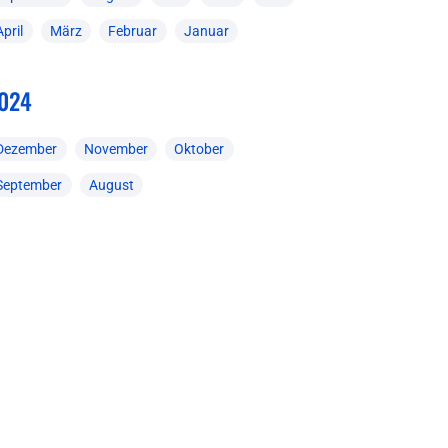
April
März
Februar
Januar
024
Dezember
November
Oktober
September
August