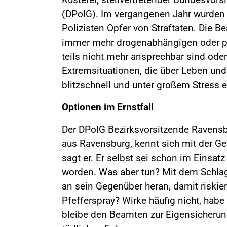
(DPolG). Im vergangenen Jahr wurden j
Polizisten Opfer von Straftaten. Die 
immer mehr drogenabhängigen oder ps
teils nicht mehr ansprechbar sind ode
Extremsituationen, die über Leben u
blitzschnell und unter großem Stress 
Optionen im Ernstfall
Der DPolG Bezirksvorsitzende Ravensbu
aus Ravensburg, kennt sich mit der Gew
sagt er. Er selbst sei schon im Einsa
worden. Was aber tun? Mit dem Schla
an sein Gegenüber heran, damit riskie
Pfefferspray? Wirke häufig nicht, hab
bleibe den Beamten zur Eigensicherung 