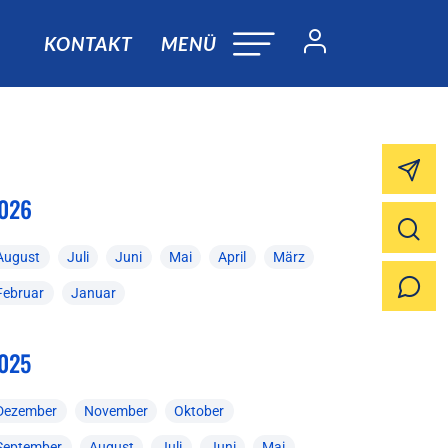
KONTAKT
MENÜ
026
August
Juli
Juni
Mai
April
März
Februar
Januar
025
Dezember
November
Oktober
September
August
Juli
Juni
Mai