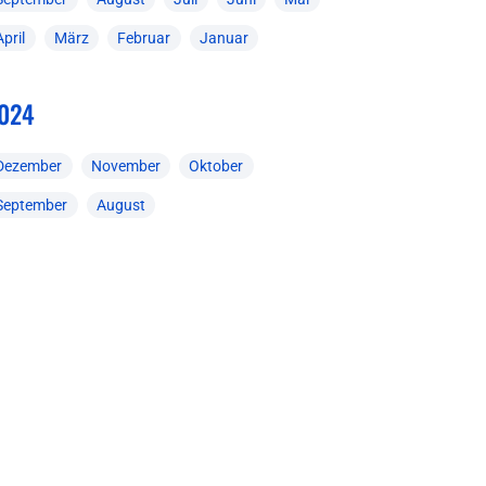
April
März
Februar
Januar
024
Dezember
November
Oktober
September
August