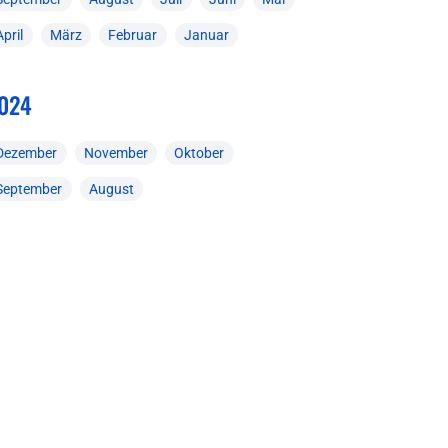
April
März
Februar
Januar
024
Dezember
November
Oktober
September
August