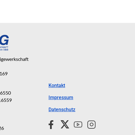
eigewerkschaft
 169
Kontakt
816550
Impressum
816559
Datenschutz
26