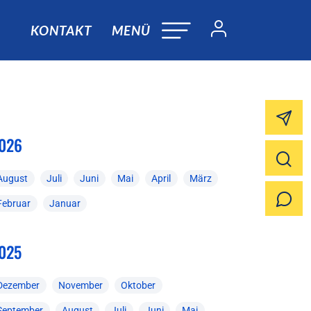
KONTAKT
MENÜ
026
August
Juli
Juni
Mai
April
März
Februar
Januar
025
Dezember
November
Oktober
September
August
Juli
Juni
Mai