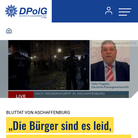
Foto:Foto: Screenshot WELT TV
BLUTTAT VON ASCHAFFENBURG
„Die Bürger sind es leid,