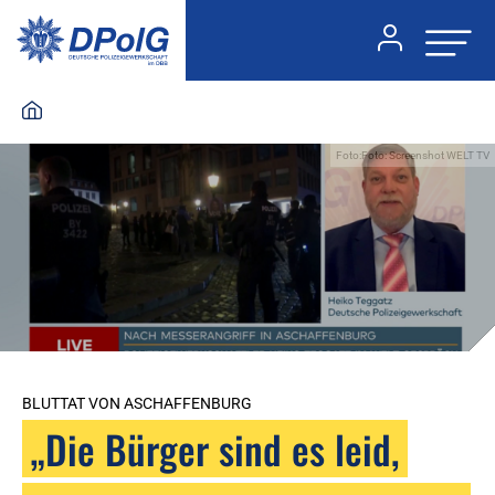
Foto:Foto: Screenshot WELT TV
BLUTTAT VON ASCHAFFENBURG
„Die Bürger sind es leid,