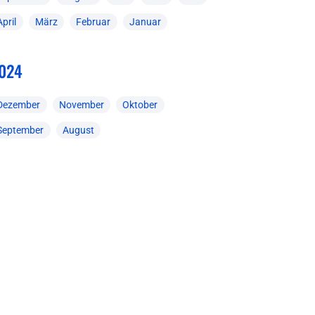
April
März
Februar
Januar
024
Dezember
November
Oktober
September
August