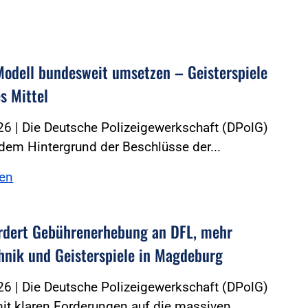
odell bundesweit umsetzen – Geisterspiele
es Mittel
6 | Die Deutsche Polizeigewerkschaft (DPolG)
r dem Hintergrund der Beschlüsse der...
sen
rdert Gebührenerhebung an DFL, mehr
hnik und Geisterspiele in Magdeburg
6 | Die Deutsche Polizeigewerkschaft (DPolG)
mit klaren Forderungen auf die massiven...