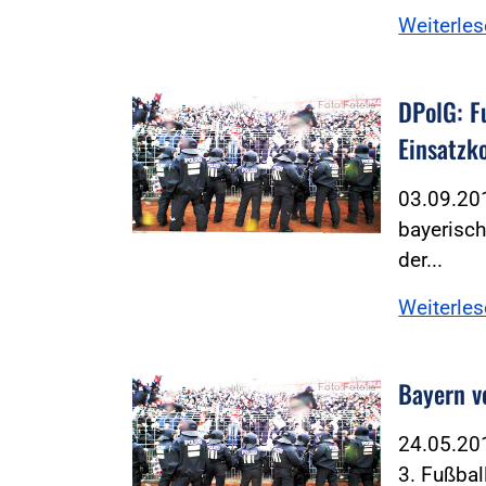
Weiterle
DPolG: F
Foto:Fotolia
Einsatzk
03.09.201
bayerisch
der...
Weiterle
Bayern v
Foto:Fotolia
24.05.201
3. Fußbal