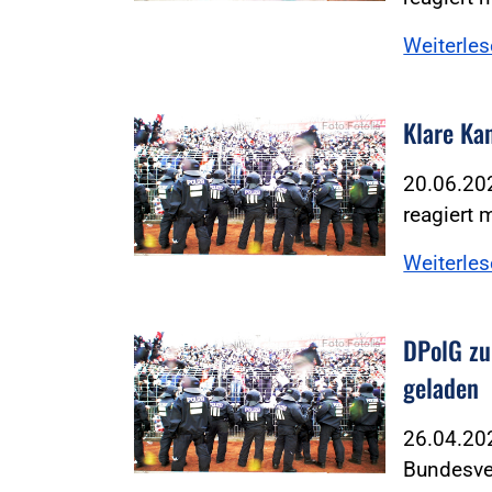
Weiterle
Klare Ka
Foto:Fotolia
20.06.202
reagiert m
Weiterle
DPolG zu
Foto:Fotolia
geladen
26.04.20
Bundesver