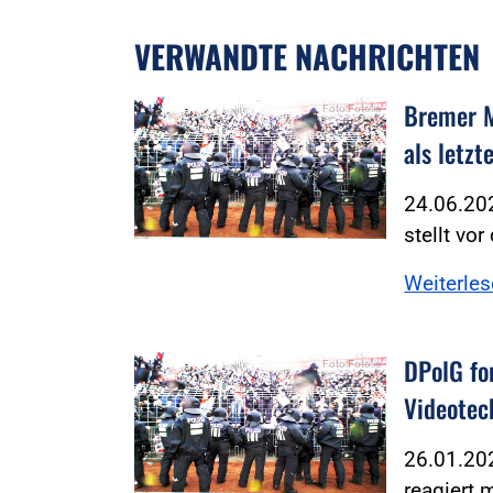
VERWANDTE NACHRICHTEN
Bremer M
Foto:Fotolia
als letzt
24.06.202
stellt vo
Weiterle
DPolG fo
Foto:Fotolia
Videotec
26.01.202
reagiert 