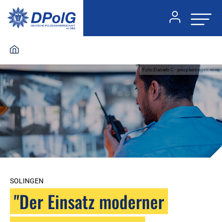
Foto:Daniels C - peopleimages.com
SOLINGEN
"Der Einsatz moderner