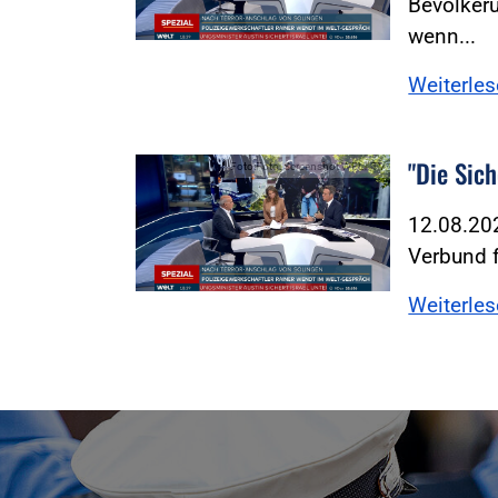
Bevölker
wenn...
Weiterle
"Die Sic
Foto:Foto: Screenshot WELT TV
12.08.202
Verbund f
Weiterle