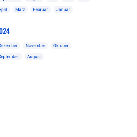
April
März
Februar
Januar
024
Dezember
November
Oktober
September
August