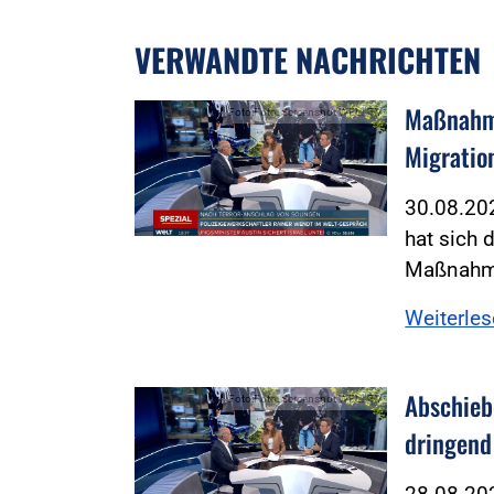
VERWANDTE NACHRICHTEN
Maßnahme
Foto:Foto: Screenshot WELT TV
Migratio
30.08.20
hat sich 
Maßnahme
Weiterle
Abschieb
Foto:Foto: Screenshot WELT TV
dringend