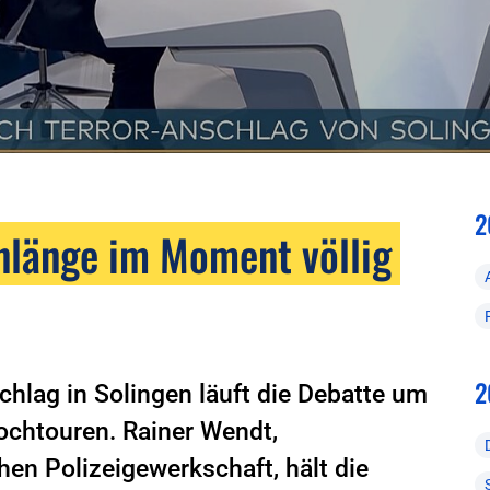
2
nlänge im Moment völlig
2
lag in Solingen läuft die Debatte um
ochtouren. Rainer Wendt,
en Polizeigewerkschaft, hält die