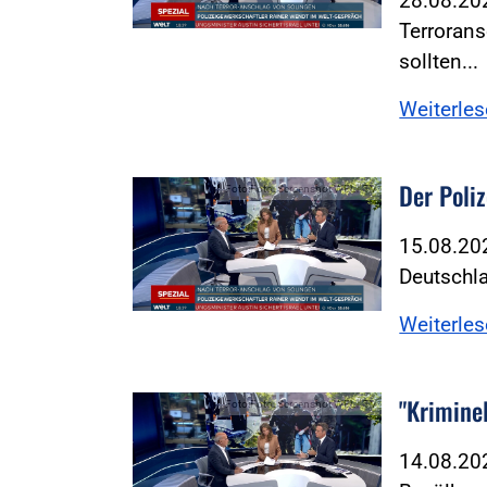
28.08.20
Terroran
sollten...
Weiterle
Der Poliz
Foto:Foto: Screenshot WELT TV
15.08.202
Deutschla
Weiterle
"Kriminel
Foto:Foto: Screenshot WELT TV
14.08.202