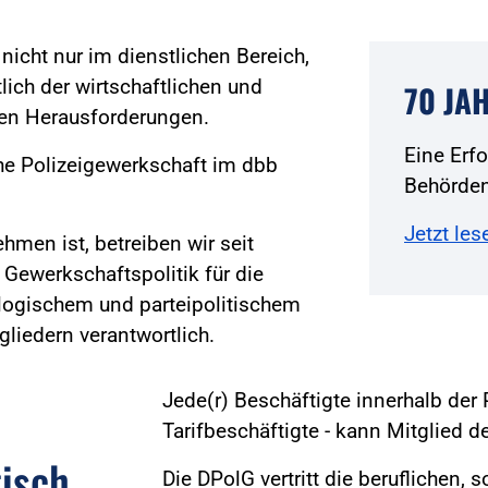
icht nur im dienstlichen Bereich,
ich der wirtschaftlichen und
70 JA
ßen Herausforderungen.
Eine Erf
he Polizeigewerkschaft im dbb
Behörden
Jetzt les
hmen ist, betreiben wir seit
 Gewerkschaftspolitik für die
eologischem und parteipolitischem
gliedern verantwortlich.
Jede(r) Beschäftigte innerhalb der 
Tarifbeschäftigte - kann Mitglied 
tisch
Die DPolG vertritt die beruflichen, 