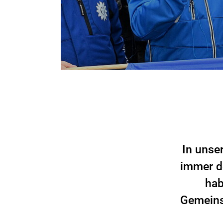
In unse
immer d
hab
Gemeinsc