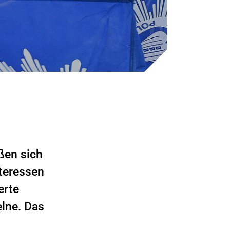
ßen sich
teressen
erte
elne. Das