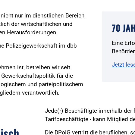
icht nur im dienstlichen Bereich,
ich der wirtschaftlichen und
70 JA
ßen Herausforderungen.
Eine Erf
he Polizeigewerkschaft im dbb
Behörden
Jetzt les
hmen ist, betreiben wir seit
 Gewerkschaftspolitik für die
eologischem und parteipolitischem
gliedern verantwortlich.
Jede(r) Beschäftigte innerhalb der 
Tarifbeschäftigte - kann Mitglied 
tisch
Die DPolG vertritt die beruflichen, 