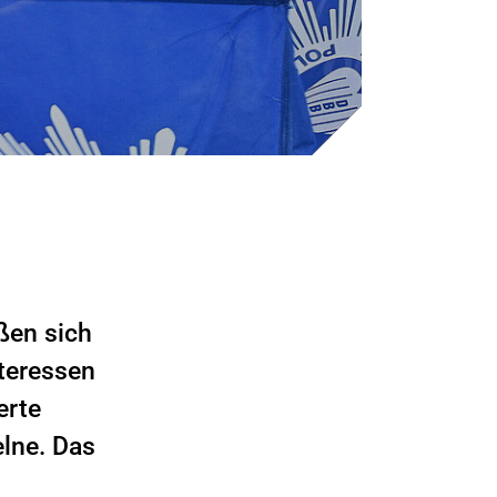
ßen sich
teressen
erte
elne. Das