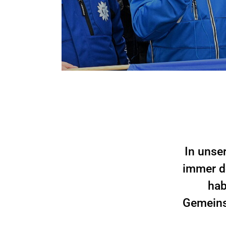
In unse
immer d
hab
Gemeinsc