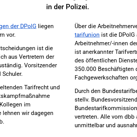
in der Polizei.
ngen der DPolG
liegen
Über die Arbeitnehmerv
n vor.
tarifunion
ist die DPolG 
Arbeitnehmer/-innen der 
ntscheidungen ist die
ist anerkannter Tarifver
ich aus Vertretern der
des öffentlichen Dienste
ständig. Vorsitzender
350.000 Beschäftigten d
 Schuler.
Fachgewerkschaften orga
eltenden Tarifrecht und
Durch den Bundestarifb
beitskampfmaßnahme
stellv. Bundesvorsitze
d Kollegen im
Bundestarifkommission
te lehnen wir dagegen
vertreten. Alle vom dbb
b.
unmittelbar und ausnahm