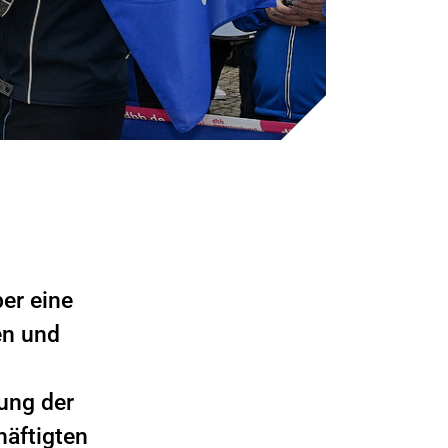
ber eine
en und
.
rung der
äftigten