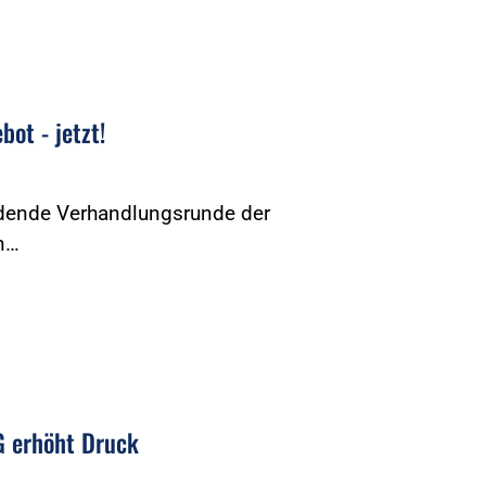
ot - jetzt!
eidende Verhandlungsrunde der
n…
G erhöht Druck