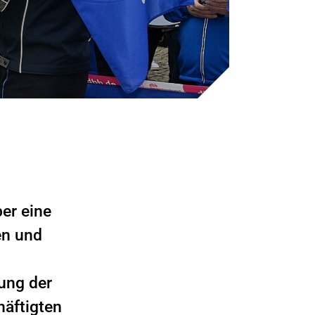
ber eine
en und
.
rung der
äftigten