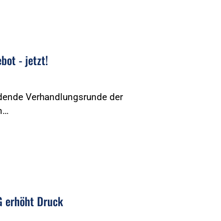
ot - jetzt!
eidende Verhandlungsrunde der
n…
G erhöht Druck