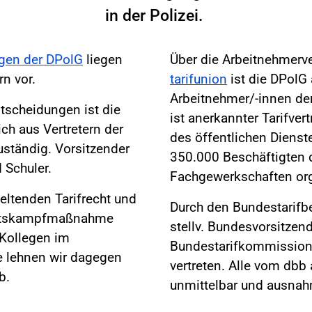
in der Polizei.
ngen der DPolG
liegen
Über die Arbeitnehmerv
n vor.
tarifunion
ist die DPolG 
Arbeitnehmer/-innen der 
ntscheidungen ist die
ist anerkannter Tarifver
ich aus Vertretern der
des öffentlichen Dienste
ständig. Vorsitzender
350.000 Beschäftigten d
 Schuler.
Fachgewerkschaften orga
eltenden Tarifrecht und
Durch den Bundestarifb
beitskampfmaßnahme
stellv. Bundesvorsitze
d Kollegen im
Bundestarifkommission
te lehnen wir dagegen
vertreten. Alle vom dbb
b.
unmittelbar und ausnahm