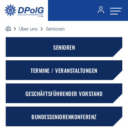
Über uns
Senioren
SENIOREN
TERMINE / VERANSTALTUNGEN
GESCHÄFTSFÜHRENDER VORSTAND
BUNDESSENIORENKONFERENZ