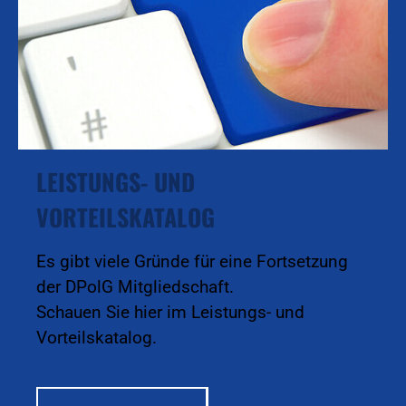
LEISTUNGS- UND
VORTEILSKATALOG
Es gibt viele Gründe für eine Fortsetzung
der DPolG Mitgliedschaft.
Schauen Sie hier im Leistungs- und
Vorteilskatalog.