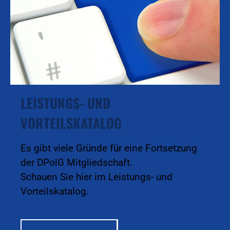
LEISTUNGS- UND
VORTEILSKATALOG
Es gibt viele Gründe für eine Fortsetzung
der DPolG Mitgliedschaft.
Schauen Sie hier im Leistungs- und
Vorteilskatalog.