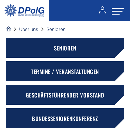
Über uns
Senioren
SENIOREN
TERMINE / VERANSTALTUNGEN
GESCHÄFTSFÜHRENDER VORSTAND
BUNDESSENIORENKONFERENZ