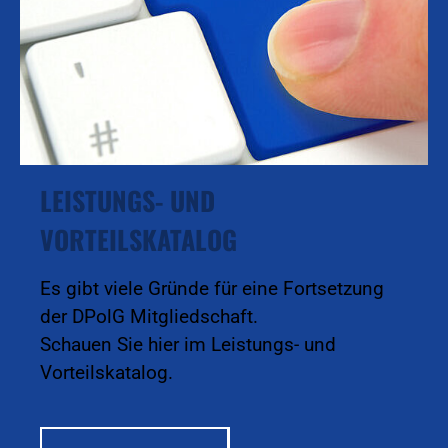
LEISTUNGS- UND
VORTEILSKATALOG
Es gibt viele Gründe für eine Fortsetzung
der DPolG Mitgliedschaft.
Schauen Sie hier im Leistungs- und
Vorteilskatalog.