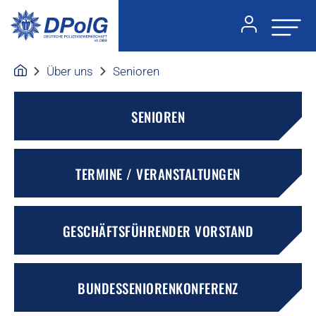
Über uns
Senioren
SENIOREN
TERMINE / VERANSTALTUNGEN
GESCHÄFTSFÜHRENDER VORSTAND
BUNDESSENIORENKONFERENZ