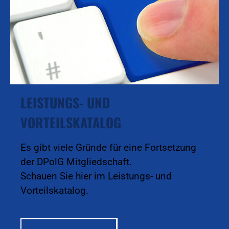
LEISTUNGS- UND
VORTEILSKATALOG
Es gibt viele Gründe für eine Fortsetzung
der DPolG Mitgliedschaft.
Schauen Sie hier im Leistungs- und
Vorteilskatalog.