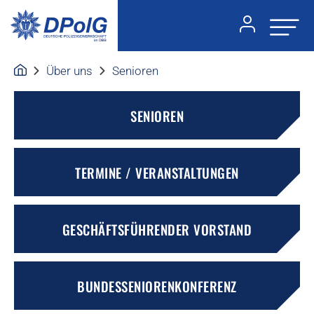
Über uns
Senioren
SENIOREN
TERMINE / VERANSTALTUNGEN
GESCHÄFTSFÜHRENDER VORSTAND
BUNDESSENIORENKONFERENZ